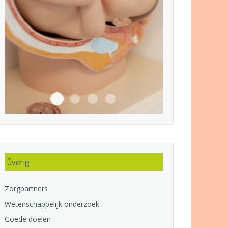
43A7681
43A75301
43A7558
43A7545
Overig
Zorgpartners
Wetenschappelijk onderzoek
Goede doelen